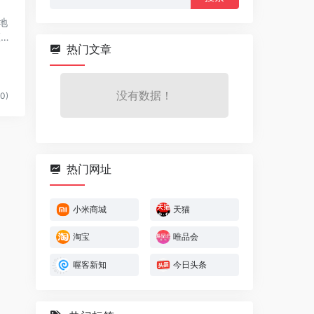
索：
地
区：
热门文章
没有数据！
0)
热门网址
小米商城
天猫
淘宝
唯品会
喔客新知
今日头条