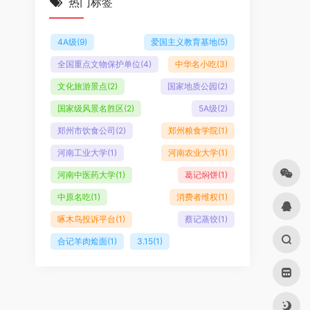
热门标签
4A级
(9)
爱国主义教育基地
(5)
全国重点文物保护单位
(4)
中华名小吃
(3)
文化旅游景点
(2)
国家地质公园
(2)
国家级风景名胜区
(2)
5A级
(2)
郑州市饮食公司
(2)
郑州粮食学院
(1)
河南工业大学
(1)
河南农业大学
(1)
河南中医药大学
(1)
葛记焖饼
(1)
中原名吃
(1)
消费者维权
(1)
啄木鸟投诉平台
(1)
蔡记蒸饺
(1)
合记羊肉烩面
(1)
3.15
(1)