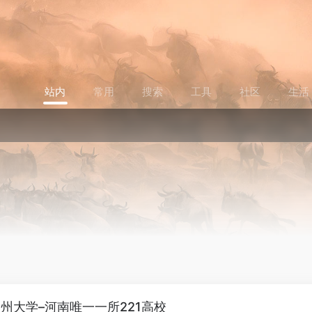
站内
常用
搜索
工具
社区
生活
州大学–河南唯一一所221高校