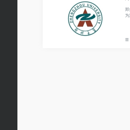
郑
为
主