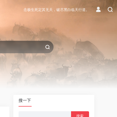
念极生死定其无天，破尽黑白临天行道。
搜一下
搜