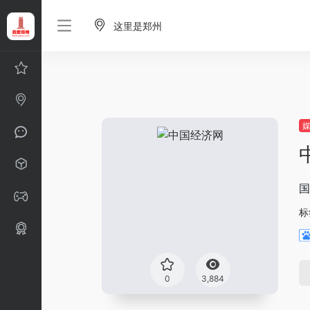
这里是郑州
国
标
0
3,884