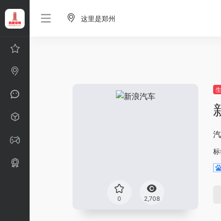
这里是郑州
汽
标
0
2,708