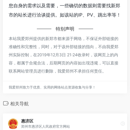
您自身的需求以及需要，一些确切的数据则需要找新郑
市的站长进行洽谈提供。如该站的IP、PV、跳出率等！
特别声明
本站我爱郑州提供的新郑市都来源于网络，不保证外部链接的
准确性和完整性，同时，对于该外部链接的指向，不由我爱郑
州实际控制，在2019年12月3日 21:24收录时，该网页上的内
容，都属于合规合法，后期网页的内容如出现违规，可以直接
联系网站管理员进行删除，我爱郑州不承担任何责任。
我爱郑州致力于优质、实用的网络站点资源收集与分享！
相关导航
惠济区
郑州市惠济区人民政府官方网站