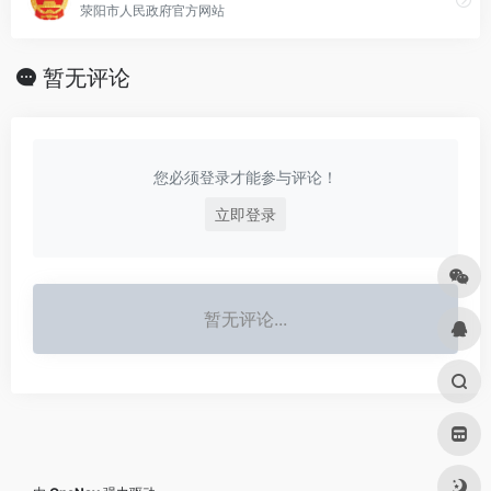
荥阳市人民政府官方网站
暂无评论
您必须登录才能参与评论！
立即登录
暂无评论...